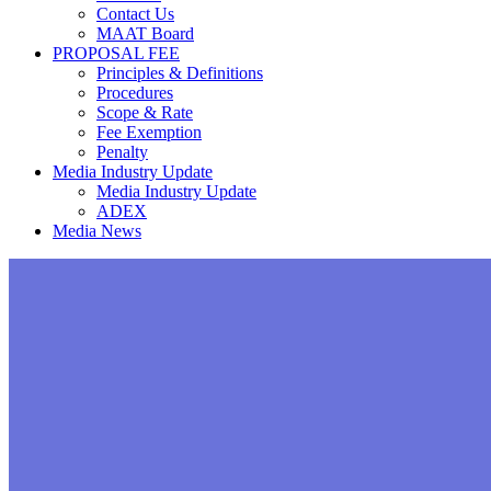
Contact Us
MAAT Board
PROPOSAL FEE
Principles & Definitions
Procedures
Scope & Rate
Fee Exemption
Penalty
Media Industry Update
Media Industry Update
ADEX
Media News