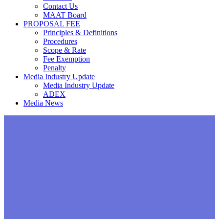
Contact Us
MAAT Board
PROPOSAL FEE
Principles & Definitions
Procedures
Scope & Rate
Fee Exemption
Penalty
Media Industry Update
Media Industry Update
ADEX
Media News