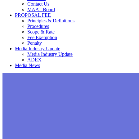
Contact Us
MAAT Board
PROPOSAL FEE
Principles & Definitions
Procedures
Scope & Rate
Fee Exemption
Penalty
Media Industry Update
Media Industry Update
ADEX
Media News