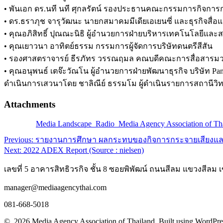
• พันเอก ดร.นที นที ศุกลรัตน์ รองประธานคณะกรรมการกิจการ
• ดร.ธราภุช จารุวัฒนะ นายกสมาคมมีเดียเอเยนซี่ และธุรกิจสื่
• คุณอภิสิทธิ์ ปุณณะนิธิ ผู้อำนวยการฝ่ายบริหารเทคโนโลยีและสา
• คุณเยาวนา อาทิตย์ธรรม กรรมการผู้จัดการบริษัทดนตรีสีสัน
• รองศาสตราจารย์ ธีรภัทร วรรณฤมล คณบดีคณะการสื่อสารมว
• คุณอนุพนธ์ เตจ๊ะวัณโน ผู้อำนวยการฝ่ายพัฒนาธุรกิจ บริษัท Pa
ดำเนินการเสวนาโดย ชาลิณีย์ ธรรมโม ผู้ดำเนินรายการสถานีวิ
Attachments
Media Landscape_Radio_Media Agency Association of Th
Post
Previous
Previous:
รายงานการศึกษา ผลกระทบของกิจการกระจายเสียงและ
post:
Next
Next:
2022 ADEX Report (Source : nielsen)
navigation
post:
เลขที่ 5 อาคารสิทธิวรกิจ ชั้น 8 ซอยพิพัฒน์ ถนนสีลม แขวงสีลม 
manager@mediaagencythai.com
081-668-5018
© 2026 Media Agency Association of Thailand. Built using WordPre