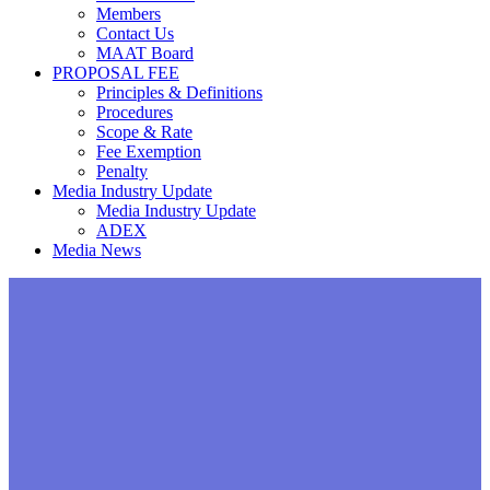
Members
Contact Us
MAAT Board
PROPOSAL FEE
Principles & Definitions
Procedures
Scope & Rate
Fee Exemption
Penalty
Media Industry Update
Media Industry Update
ADEX
Media News